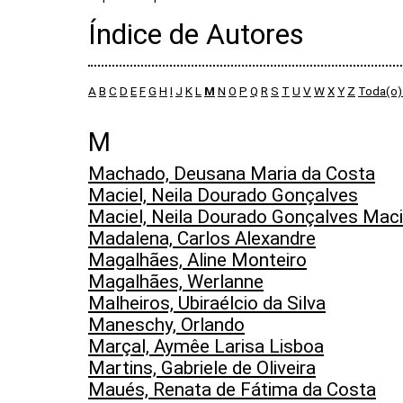
Índice de Autores
A
B
C
D
E
F
G
H
I
J
K
L
M
N
O
P
Q
R
S
T
U
V
W
X
Y
Z
Toda(o)
M
Machado, Deusana Maria da Costa
Maciel, Neila Dourado Gonçalves
Maciel, Neila Dourado Gonçalves Maci
Madalena, Carlos Alexandre
Magalhães, Aline Monteiro
Magalhães, Werlanne
Malheiros, Ubiraélcio da Silva
Maneschy, Orlando
Marçal, Aymêe Larisa Lisboa
Martins, Gabriele de Oliveira
Maués, Renata de Fátima da Costa