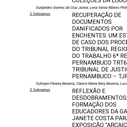
COLEÇÕES DA LOUC
Eurípedes Gomes da Cruz Junior, Lena Vania Ribeiro Pinh
2 Sebramus
RECUPERAÇÃO DE
DOCUMENTOS
DANIFICADOS POR
ENCHENTES: UM E
DE CASO DOS PROC
DO TRIBUNAL REGI
DO TRABALHO 6ª RE
PERNAMBUCO TRT6ª
TRIBUNAL DE JUSTI
PERNAMBUCO – TJP
Eutropio Pereira Bezerra, Clarice Maria Nery Bezerra, Lu
2 Sebramus
REFLEXÃO E
DESDOBRAMENTOS:
FORMAÇÃO DOS
EDUCADORES DA GA
JANETE COSTA PAR
EXPOSIÇÃO “ARCAI