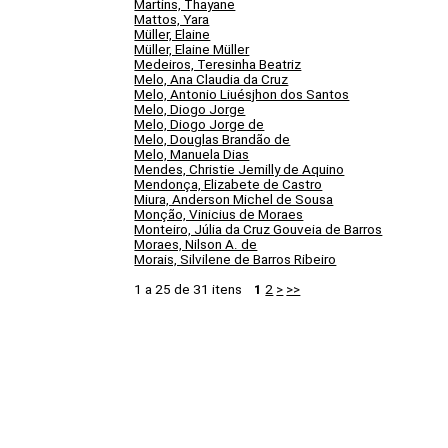
Martins, Thayane
Mattos, Yara
Müller, Elaine
Müller, Elaine Müller
Medeiros, Teresinha Beatriz
Melo, Ana Claudia da Cruz
Melo, Antonio Liuésjhon dos Santos
Melo, Diogo Jorge
Melo, Diogo Jorge de
Melo, Douglas Brandão de
Melo, Manuela Dias
Mendes, Christie Jemilly de Aquino
Mendonça, Elizabete de Castro
Miura, Anderson Michel de Sousa
Monção, Vinicius de Moraes
Monteiro, Júlia da Cruz Gouveia de Barros
Moraes, Nilson A. de
Morais, Silvilene de Barros Ribeiro
1 a 25 de 31 itens
1
2
>
>>