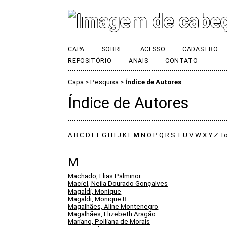
CAPA
SOBRE
ACESSO
CADASTRO
REPOSITÓRIO
ANAIS
CONTATO
Capa
>
Pesquisa
>
Índice de Autores
Índice de Autores
A
B
C
D
E
F
G
H
I
J
K
L
M
N
O
P
Q
R
S
T
U
V
W
X
Y
Z
T
M
Machado, Elias Palminor
Maciel, Neila Dourado Gonçalves
Magaldi, Monique
Magaldi, Monique B.
Magalhães, Aline Montenegro
Magalhães, Elizebeth Aragão
Mariano, Polliana de Morais