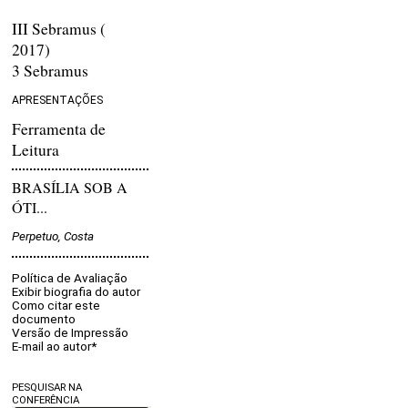
III Sebramus (
2017)
3 Sebramus
APRESENTAÇÕES
Ferramenta de
Leitura
BRASÍLIA SOB A
ÓTI...
Perpetuo, Costa
Política de Avaliação
Exibir biografia do autor
Como citar este
documento
Versão de Impressão
E-mail ao autor*
PESQUISAR NA
CONFERÊNCIA