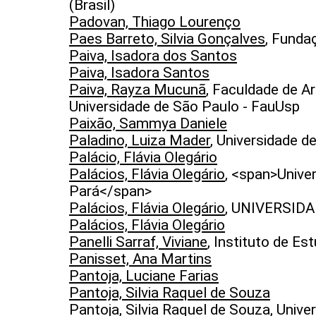
(Brasil)
Padovan, Thiago Lourenço
Paes Barreto, Silvia Gonçalves
, Fund
Paiva, Isadora dos Santos
Paiva, Isadora Santos
Paiva, Rayza Mucunã
, Faculdade de A
Universidade de São Paulo - FauUsp
Paixão, Sammya Daniele
Paladino, Luiza Mader
, Universidade d
Palácio, Flávia Olegário
Palácios, Flávia Olegário
, <span>Unive
Pará</span>
Palácios, Flávia Olegário
, UNIVERSID
Palácios, Flávia Olegário
Panelli Sarraf, Viviane
, Instituto de Es
Panisset, Ana Martins
Pantoja, Luciane Farias
Pantoja, Silvia Raquel de Souza
Pantoja, Silvia Raquel de Souza
, Unive