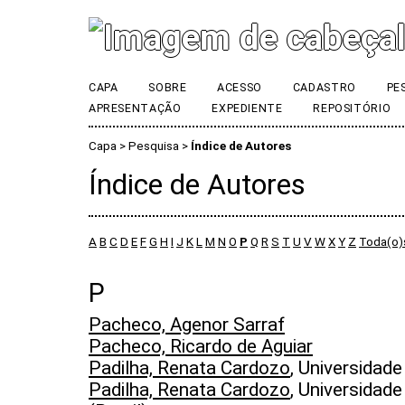
CAPA
SOBRE
ACESSO
CADASTRO
PE
APRESENTAÇÃO
EXPEDIENTE
REPOSITÓRIO
Capa
>
Pesquisa
>
Índice de Autores
Índice de Autores
A
B
C
D
E
F
G
H
I
J
K
L
M
N
O
P
Q
R
S
T
U
V
W
X
Y
Z
Toda(o)
P
Pacheco, Agenor Sarraf
Pacheco, Ricardo de Aguiar
Padilha, Renata Cardozo
, Universidad
Padilha, Renata Cardozo
, Universidad