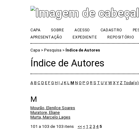
CAPA
SOBRE
ACESSO
CADASTRO
PE
APRESENTAÇÃO
EXPEDIENTE
REPOSITÓRIO
Capa
>
Pesquisa
>
Índice de Autores
Índice de Autores
A
B
C
D
E
F
G
H
I
J
K
L
M
N
O
P
Q
R
S
T
U
V
W
X
Y
Z
Toda(o)
M
Mourão, Elenilce Soares
Muratore, Eliane
Murta, Marcelo Lages
101 a 103 de 103 itens
<<
<
1
2
3
4
5