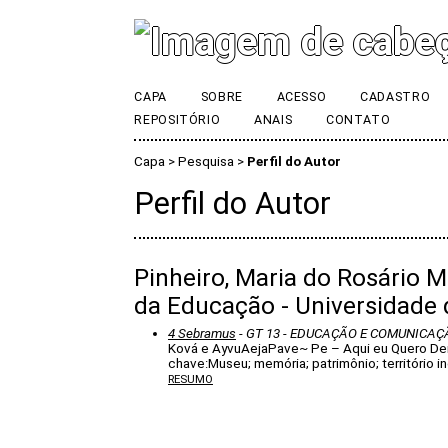
CAPA
SOBRE
ACESSO
CADASTRO
REPOSITÓRIO
ANAIS
CONTATO
Capa
>
Pesquisa
>
Perfil do Autor
Perfil do Autor
Pinheiro, Maria do Rosário M
da Educação - Universidade 
4 Sebramus
- GT 13 - EDUCAÇÃO E COMUNICA
Ková e AyvuAejaPave~ Pe – Aqui eu Quero Deixa
chave:Museu; memória; patrimônio; território i
RESUMO